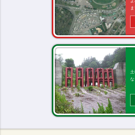
よ
ま
土
な